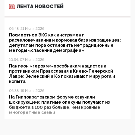
ЛЕНТА НОВОСТЕЙ
06:48, 21 Июля 2026
Посмертное ЭКО как инструмент
расчеловечивания и кормовая база извращенцев:
депутатам пора остановить нетрадиционные
методы «спасения демографии»
10:34, 07 Июля 2026
Пантеон «героям»-пособникам нацистов и
противникам Православия в Киево-Печерской
Лавре: Зеленский и Ко показывают миру рога и
копыта
06:38, 19 Июня 2026
На Гиппократовском форуме озвучили
шокирующее: платные опекуны получают из
бюджета в 100 раз больше, чем кровные
многодетные семьи
05:00, 13 Июня 2026
Разбор учебника Обществознания под редакцией
Медведева: суверенитет, традиционные ценности