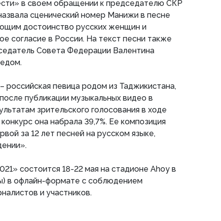
ести» в своем обращении к председателю СКР
назвала сценический номер Манижи в песне
ющим достоинство русских женщин и
 согласие в России. На текст песни также
седатель Совета Федерации Валентина
редом.
– российская певица родом из Таджикистана,
после публикации музыкальных видео в
зультатам зрительского голосования в ходе
 конкурс она набрала 39,7%. Ее композиция
вой за 12 лет песней на русском языке,
дении».
21» состоится 18-22 мая на стадионе Ahoy в
) в офлайн-формате с соблюдением
рналистов и участников.