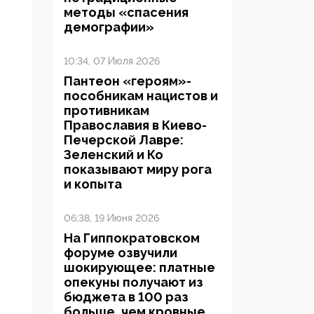
методы «спасения
демографии»
10:34, 07 Июля 2026
Пантеон «героям»-
пособникам нацистов и
противникам
Православия в Киево-
Печерской Лавре:
Зеленский и Ко
показывают миру рога
и копыта
06:38, 19 Июня 2026
На Гиппократовском
форуме озвучили
шокирующее: платные
опекуны получают из
бюджета в 100 раз
больше, чем кровные