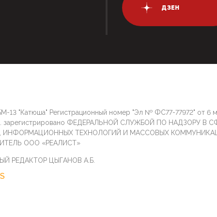
ДЗЕН
М-13 "Катюша" Регистрационный номер "Эл № ФС77-77972" от 6 
г. зарегистрировано ФЕДЕРАЛЬНОЙ СЛУЖБОЙ ПО НАДЗОРУ В С
И, ИНФОРМАЦИОННЫХ ТЕХНОЛОГИЙ И МАССОВЫХ КОММУНИКА
ИТЕЛЬ ООО «РЕАЛИСТ»
ЫЙ РЕДАКТОР ЦЫГАНОВ А.Б.
S