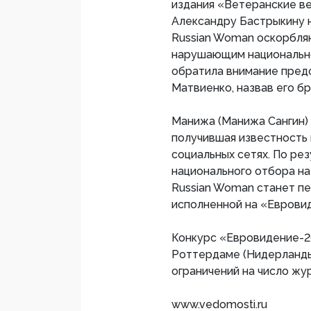
издания «Ветеранские в
Александру Бастрыкину 
Russian Woman оскорбля
нарушающим национальное
обратила внимание пред
Матвиенко, назвав его б
Манижа (Манижа Сангин) 
получившая известность 
социальных сетях. По ре
национального отбора на
Russian Woman станет пер
исполненной на «Еврови
Конкурс «Евровидение-20
Роттердаме (Нидерланды
ограничений на число жу
www.vedomosti.ru