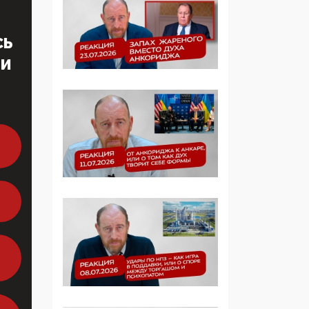
образовании
СЬ
09:43, 01 Июня 2026
ТИ
5G за счет здоровья
граждан: Минцифры
намерено отобрать у
регионов и
муниципалитетов право
защищать жилые дома
и социальные объекты
от ЭМИ
05:58, 26 Мая 2026
Роскомнадзор
освободили от борца с
деструктивным и
опасным контентом
07:39, 25 Мая 2026