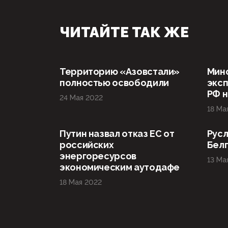
ЧИТАЙТЕ ТАК ЖЕ
Территорию «Азовстали»
Мин
полностью освободили
эксп
РФ н
24 Мая 2022
18 Ма
Путин назвал отказ ЕС от
Русл
российских
Бел
энергоресурсов
13 Ма
экономическим аутодафе
18 Мая 2022