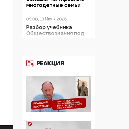
многодетные семьи
05:00, 13 Июня 2026
Разбор учебника
Обществознания под
редакцией Медведева:
суверенитет,
традиционные
ценности и немного
РЕАКЦИЯ
двоемыслия
11:53, 09 Июня 2026
Прокуратура наконец
увидела
экстремистскую
деятельность ИИТО
ЮНЕСКО в России, но
цифроглобалисты
продолжают
определять повестку в