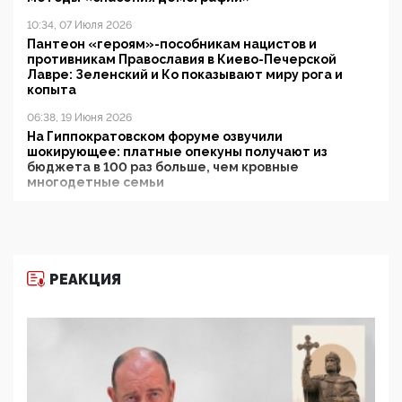
10:34, 07 Июля 2026
Пантеон «героям»-пособникам нацистов и
противникам Православия в Киево-Печерской
Лавре: Зеленский и Ко показывают миру рога и
копыта
06:38, 19 Июня 2026
На Гиппократовском форуме озвучили
шокирующее: платные опекуны получают из
бюджета в 100 раз больше, чем кровные
многодетные семьи
05:00, 13 Июня 2026
Разбор учебника Обществознания под редакцией
Медведева: суверенитет, традиционные ценности
и немного двоемыслия
РЕАКЦИЯ
11:53, 09 Июня 2026
Прокуратура наконец увидела экстремистскую
деятельность ИИТО ЮНЕСКО в России, но
цифроглобалисты продолжают определять
повестку в образовании
09:43, 01 Июня 2026
5G за счет здоровья граждан: Минцифры намерено