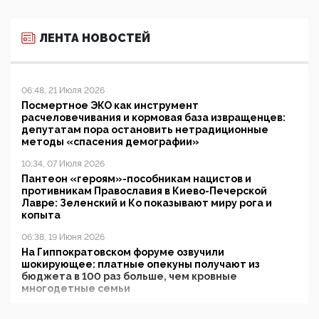
ЛЕНТА НОВОСТЕЙ
06:48, 21 Июля 2026
Посмертное ЭКО как инструмент
расчеловечивания и кормовая база извращенцев:
депутатам пора остановить нетрадиционные
методы «спасения демографии»
10:34, 07 Июля 2026
Пантеон «героям»-пособникам нацистов и
противникам Православия в Киево-Печерской
Лавре: Зеленский и Ко показывают миру рога и
копыта
06:38, 19 Июня 2026
На Гиппократовском форуме озвучили
шокирующее: платные опекуны получают из
бюджета в 100 раз больше, чем кровные
многодетные семьи
05:00, 13 Июня 2026