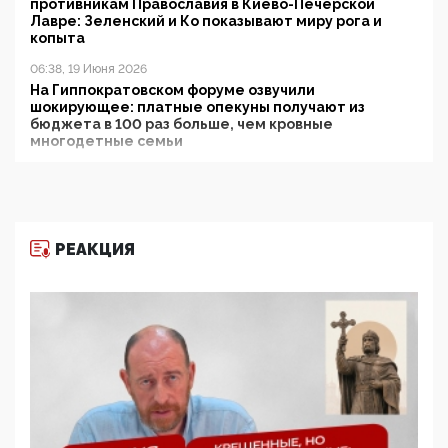
противникам Православия в Киево-Печерской
Лавре: Зеленский и Ко показывают миру рога и
копыта
06:38, 19 Июня 2026
На Гиппократовском форуме озвучили
шокирующее: платные опекуны получают из
бюджета в 100 раз больше, чем кровные
многодетные семьи
05:00, 13 Июня 2026
Разбор учебника Обществознания под редакцией
Медведева: суверенитет, традиционные ценности
и немного двоемыслия
РЕАКЦИЯ
11:53, 09 Июня 2026
Прокуратура наконец увидела экстремистскую
деятельность ИИТО ЮНЕСКО в России, но
цифроглобалисты продолжают определять
повестку в образовании
09:43, 01 Июня 2026
5G за счет здоровья граждан: Минцифры намерено
отобрать у регионов и муниципалитетов право
защищать жилые дома и социальные объекты от
ЭМИ