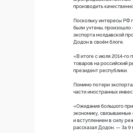
производить качественно
Поскольку интересы РФ п
были учтены, произошло
экспорта молдавской про
Додон в своём блоге.
«В итоге с июля 2014-го 
товаров на российский р
президент республики.
Помимо потери экспорта
части иностранных инвес
«Ожидания большого при
экономику, связываемые 
и вступлением в силу ре
рассказал Додон. — За 9