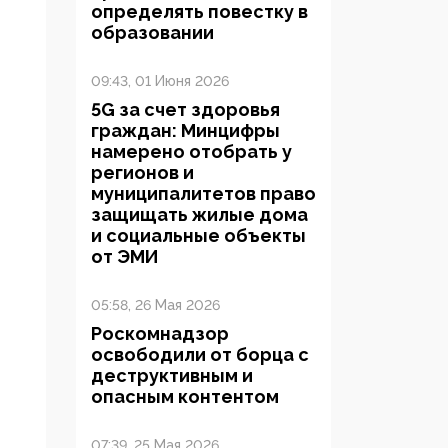
определять повестку в
образовании
09:43, 01 Июня 2026
5G за счет здоровья
граждан: Минцифры
намерено отобрать у
регионов и
муниципалитетов право
защищать жилые дома
и социальные объекты
от ЭМИ
05:58, 26 Мая 2026
Роскомнадзор
освободили от борца с
деструктивным и
опасным контентом
07:39, 25 Мая 2026