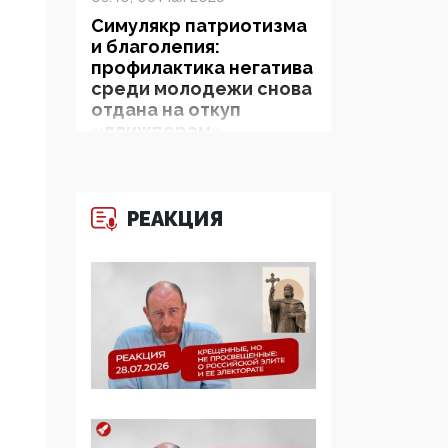
Симулякр патриотизма
и благолепия:
профилактика негатива
среди молодежи снова
отдана на откуп
«движперам»
03:35, 25 Апреля 2026
120 лет
РЕАКЦИЯ
парламентаризма: как
институт
народовластия
превратился в «чего
изволите» для
Правительства и АП
06:29, 15 Апреля 2026
Социальный фонд
России – пионер