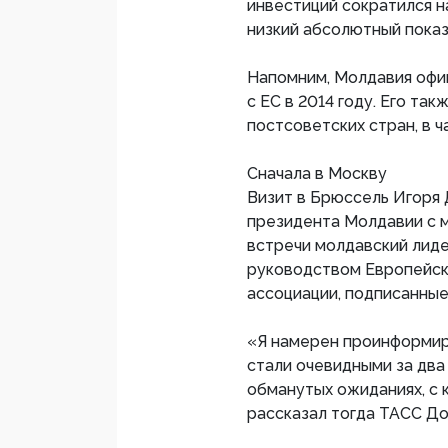
инвестиций сократился на
низкий абсолютный показ
Напомним, Молдавия офи
с ЕС в 2014 году. Его та
постсоветских стран, в ч
Сначала в Москву
Визит в Брюссель Игоря
президента Молдавии с м
встречи молдавский лиде
руководством Европейск
ассоциации, подписанны
«Я намерен проинформир
стали очевидными за два
обманутых ожиданиях, с 
рассказал тогда ТАСС До