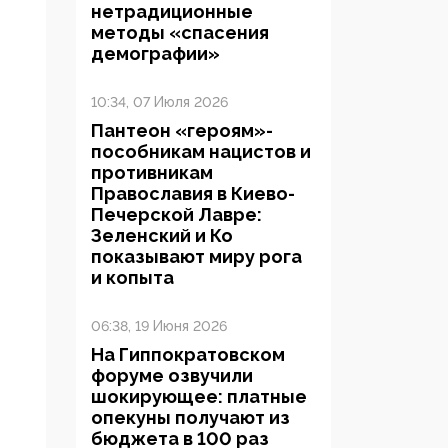
нетрадиционные
методы «спасения
демографии»
10:34, 07 Июля 2026
Пантеон «героям»-
пособникам нацистов и
противникам
Православия в Киево-
Печерской Лавре:
Зеленский и Ко
показывают миру рога
и копыта
06:38, 19 Июня 2026
На Гиппократовском
форуме озвучили
шокирующее: платные
опекуны получают из
бюджета в 100 раз