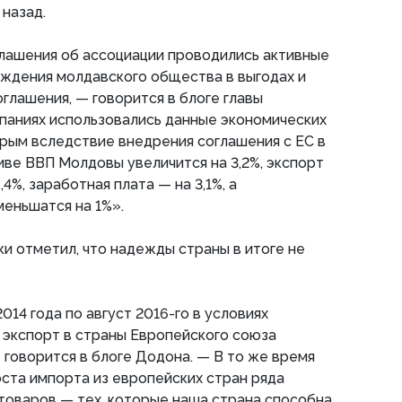
 назад.
лашения об ассоциации проводились активные
еждения молдавского общества в выгодах и
глашения, — говорится в блоге главы
мпаниях использовались данные экономических
орым вследствие внедрения соглашения с ЕС в
ве ВВП Молдовы увеличится на 3,2%, экспорт
,4%, заработная плата — на 3,1%, а
еньшатся на 1%».
ки отметил, что надежды страны в итоге не
2014 года по август 2016-го в условиях
 экспорт в страны Европейского союза
 говорится в блоге Додона. — В то же время
ста импорта из европейских стран ряда
товаров — тех, которые наша страна способна