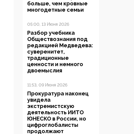
больше, чем кровные
многодетные семьи
05:00, 13 Июня 2026
Разбор учебника
Обществознания под
редакцией Медведева:
суверенитет,
традиционные
ценности и немного
двоемыслия
11:53, 09 Июня 2026
Прокуратура наконец
увидела
экстремистскую
деятельность ИИТО
ЮНЕСКО в России, но
цифроглобалисты
продолжают