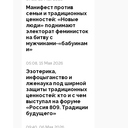
Манифест против
семьи и традиционных
ценностей: «Новые
люди» поднимают
электорат феминисток
на битву с
мужчинами-«бабуинам
и»
05:08, 15 Мая 2026
Эзотерика,
инфоцыганство и
лженаука под ширмой
защиты традиционных
ценностей: кто и с чем
выступал на форуме
«Россия 809. Традиции
будущего»
09:40, 06 Мая 2026