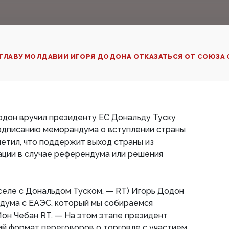
 ГЛАВУ МОЛДАВИИ ИГОРЯ ДОДОНА ОТКАЗАТЬСЯ ОТ СОЮЗА 
одон вручил президенту ЕС Дональду Туску
подписанию меморандума о вступлении страны
етил, что поддержит выход страны из
ации в случае референдума или решения
селе с Дональдом Туском. — RT) Игорь Додон
дума с ЕАЭС, который мы собираемся
Ион Чебан RT. — На этом этапе президент
й формат переговоров о торговле с участием