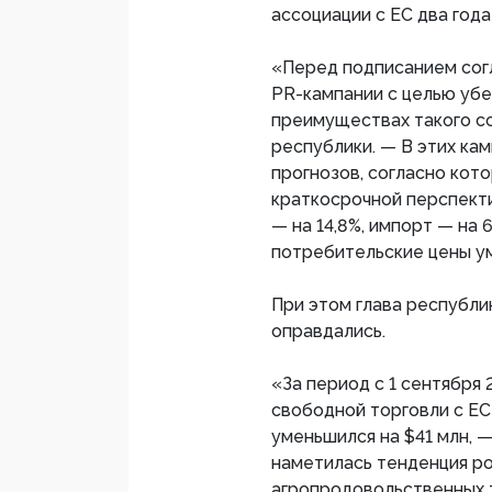
ассоциации с ЕС два года
«Перед подписанием сог
PR-кампании с целью уб
преимуществах такого со
республики. — В этих ка
прогнозов, согласно кот
краткосрочной перспекти
— на 14,8%, импорт — на 6
потребительские цены ум
При этом глава республи
оправдались.
«За период с 1 сентября 
свободной торговли с ЕС
уменьшился на $41 млн, —
наметилась тенденция ро
агропродовольственных 