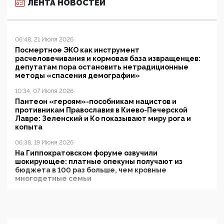
ЛЕНТА НОВОСТЕЙ
06:48, 21 Июля 2026
Посмертное ЭКО как инструмент
расчеловечивания и кормовая база извращенцев:
депутатам пора остановить нетрадиционные
методы «спасения демографии»
10:34, 07 Июля 2026
Пантеон «героям»-пособникам нацистов и
противникам Православия в Киево-Печерской
Лавре: Зеленский и Ко показывают миру рога и
копыта
06:38, 19 Июня 2026
На Гиппократовском форуме озвучили
шокирующее: платные опекуны получают из
бюджета в 100 раз больше, чем кровные
многодетные семьи
05:00, 13 Июня 2026
Разбор учебника Обществознания под редакцией
Медведева: суверенитет, традиционные ценности
и немного двоемыслия