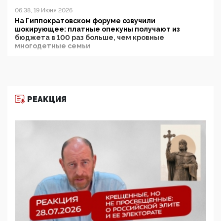
06:38, 19 Июня 2026
На Гиппократовском форуме озвучили
шокирующее: платные опекуны получают из
бюджета в 100 раз больше, чем кровные
многодетные семьи
05:00, 13 Июня 2026
Разбор учебника Обществознания под редакцией
Медведева: суверенитет, традиционные ценности
и немного двоемыслия
РЕАКЦИЯ
11:53, 09 Июня 2026
Прокуратура наконец увидела экстремистскую
деятельность ИИТО ЮНЕСКО в России, но
цифроглобалисты продолжают определять
повестку в образовании
09:43, 01 Июня 2026
5G за счет здоровья граждан: Минцифры намерено
отобрать у регионов и муниципалитетов право
защищать жилые дома и социальные объекты от
ЭМИ
05:58, 26 Мая 2026
Роскомнадзор освободили от борца с