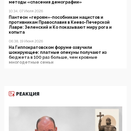
методы «спасения демографии»
10:34, 07 Июля 2026
Пантеон «героям»-пособникам нацистов и
противникам Православия в Киево-Печерской
Лавре: Зеленский и Ко показывают миру рога и
копыта
06:38, 19 Июня 2026
На Гиппократовском форуме озвучили
шокирующее: платные опекуны получают из
бюджета в 100 раз больше, чем кровные
многодетные семьи
05:00, 13 Июня 2026
Разбор учебника Обществознания под редакцией
Медведева: суверенитет, традиционные ценности
и немного двоемыслия
РЕАКЦИЯ
11:53, 09 Июня 2026
Прокуратура наконец увидела экстремистскую
деятельность ИИТО ЮНЕСКО в России, но
цифроглобалисты продолжают определять
повестку в образовании
09:43, 01 Июня 2026