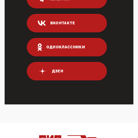
80% сирийцев в ФРГ должны вернуться на родину.
Он это ...
04:47, 10 Апреля 2026
ВКОНТАКТЕ
ИНН для переводов по СБП это первый шаг из
логических двухЗаполнение ИНН при любых
переводах по ...
03:35, 10 Апреля 2026
ОДНОКЛАССНИКИ
Суммарное вознаграждение менеджменту в 15
крупных банках по итогам 2025 года превысило 63
млрд руб. ...
03:01, 10 Апреля 2026
ДЗЕН
Террорист и убийца Буданов вальяжно сообщил,
что союзники просили Киев не наносить удары по
энергети...
01:54, 10 Апреля 2026
ПрезидентПутинвчера вечером обьявил
Пасхальное перемирие с 16 часов субботы до конца
дня Воскресен...
01:09, 10 Апреля 2026
Цифроконцлагерь работает только на
входМошенники активно пользуются аккаунтами на