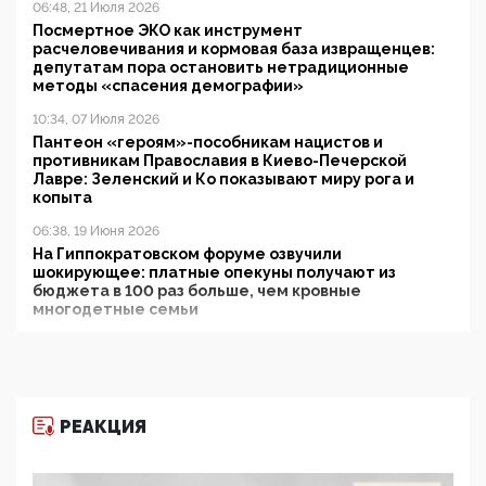
06:48, 21 Июля 2026
Посмертное ЭКО как инструмент
расчеловечивания и кормовая база извращенцев:
депутатам пора остановить нетрадиционные
методы «спасения демографии»
10:34, 07 Июля 2026
Пантеон «героям»-пособникам нацистов и
противникам Православия в Киево-Печерской
Лавре: Зеленский и Ко показывают миру рога и
копыта
06:38, 19 Июня 2026
На Гиппократовском форуме озвучили
шокирующее: платные опекуны получают из
бюджета в 100 раз больше, чем кровные
многодетные семьи
05:00, 13 Июня 2026
Разбор учебника Обществознания под редакцией
Медведева: суверенитет, традиционные ценности
и немного двоемыслия
РЕАКЦИЯ
11:53, 09 Июня 2026
Прокуратура наконец увидела экстремистскую
деятельность ИИТО ЮНЕСКО в России, но