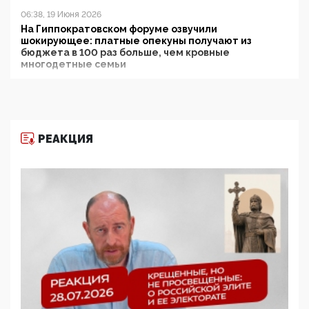
06:38, 19 Июня 2026
На Гиппократовском форуме озвучили
шокирующее: платные опекуны получают из
бюджета в 100 раз больше, чем кровные
многодетные семьи
05:00, 13 Июня 2026
Разбор учебника Обществознания под редакцией
Медведева: суверенитет, традиционные ценности
и немного двоемыслия
РЕАКЦИЯ
11:53, 09 Июня 2026
Прокуратура наконец увидела экстремистскую
деятельность ИИТО ЮНЕСКО в России, но
цифроглобалисты продолжают определять
повестку в образовании
09:43, 01 Июня 2026
5G за счет здоровья граждан: Минцифры намерено
отобрать у регионов и муниципалитетов право
защищать жилые дома и социальные объекты от
ЭМИ
05:58, 26 Мая 2026
Роскомнадзор освободили от борца с