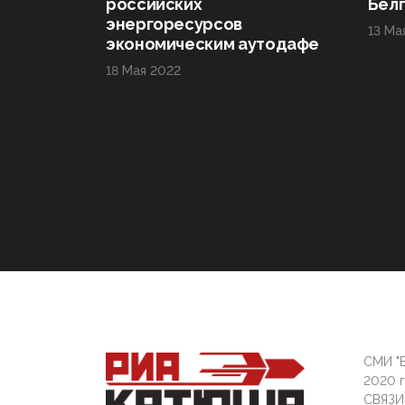
российских
Бел
энергоресурсов
13 Ма
экономическим аутодафе
18 Мая 2022
СМИ "Б
2020 
СВЯЗ