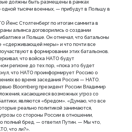
орые должны быть размещены в рамках
 одной тысячи военных, — прибудут в Польшу в
ТО Йенс Столтенберг по итогам саммита в
раны альянса договорились о создании
ибалтике и Польше. Он отмечал, что батальоны
ве «сдерживающей меры» и что почти все
поучаствуют в формировании этих батальонов.
ркивал, что войска НАТО будут
ном регионе до тех пор, «пока это будет
кнул, что НАТО проинформирует Россию о
ениях во время заседания Россия — НАТО.
тервью Bloomberg президент России Владимир
оложения, касающиеся возможных угроз со
алтики, являются «бредом». «Думаю, что все
оторые реально политикой занимаются,
 угрозы со стороны России в отношении,
о полный бред, — ответил Путин. — Мы что,
ТО, что ли?».