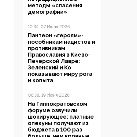
методы «спасения
демографии»
10:34, 07 Июля 2026
Пантеон «героям»-
пособникам нацистов и
противникам
Православия в Киево-
Печерской Лавре:
Зеленский и Ко
показывают миру рога
и копыта
06:38, 19 Июня 2026
На Гиппократовском
форуме озвучили
шокирующее: платные
опекуны получают из
бюджета в 100 раз
больше, чем кровные