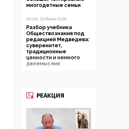
многодетные семьи
05:00, 13 Июня 2026
Разбор учебника
Обществознания под
редакцией Медведева:
суверенитет,
традиционные
ценности и немного
двоемыслия
11:53, 09 Июня 2026
Прокуратура наконец
увидела
РЕАКЦИЯ
экстремистскую
деятельность ИИТО
ЮНЕСКО в России, но
цифроглобалисты
продолжают
определять повестку в