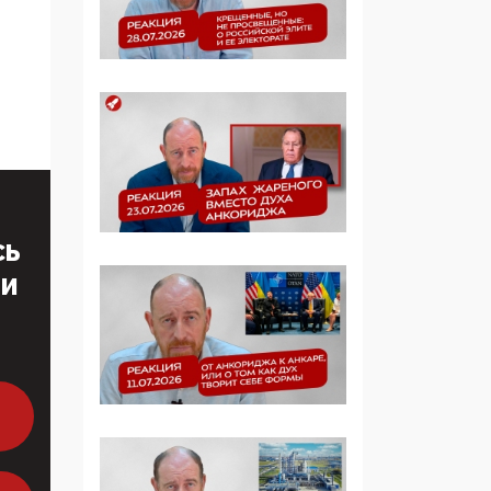
образовании
09:43, 01 Июня 2026
5G за счет здоровья
граждан: Минцифры
намерено отобрать у
регионов и
муниципалитетов право
защищать жилые дома
и социальные объекты
СЬ
от ЭМИ
ТИ
05:58, 26 Мая 2026
Роскомнадзор
освободили от борца с
деструктивным и
опасным контентом
07:39, 25 Мая 2026