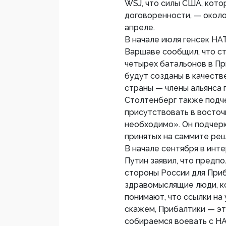
WSJ, что силы США, кот
договоренности, — около
апреле.
В начале июля генсек НА
Варшаве сообщил, что ст
четырех батальонов в Пр
будут созданы в качест
страны — члены альянса 
Столтенберг также подче
присутствовать в восточ
необходимо». Он подчер
принятых на саммите реш
В начале сентября в ин
Путин заявил, что предп
стороны России для Приб
здравомыслящие люди, к
понимают, что ссылки на
скажем, Прибалтики — эт
собираемся воевать с НА