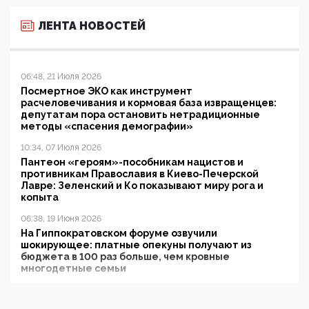
ЛЕНТА НОВОСТЕЙ
06:48, 21 Июля 2026
Посмертное ЭКО как инструмент
расчеловечивания и кормовая база извращенцев:
депутатам пора остановить нетрадиционные
методы «спасения демографии»
10:34, 07 Июля 2026
Пантеон «героям»-пособникам нацистов и
противникам Православия в Киево-Печерской
Лавре: Зеленский и Ко показывают миру рога и
копыта
06:38, 19 Июня 2026
На Гиппократовском форуме озвучили
шокирующее: платные опекуны получают из
бюджета в 100 раз больше, чем кровные
многодетные семьи
05:00, 13 Июня 2026
Разбор учебника Обществознания под редакцией