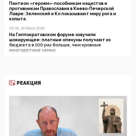
Пантеон «героям»-пособникам нацистов и
противникам Православия в Киево-Печерской
Лавре: Зеленский и Ко показывают миру рога и
копыта
06:38, 19 Июня 2026
На Гиппократовском форуме озвучили
шокирующее: платные опекуны получают из
бюджета в 100 раз больше, чем кровные
многодетные семьи
05:00, 13 Июня 2026
Разбор учебника Обществознания под редакцией
Медведева: суверенитет, традиционные ценности
и немного двоемыслия
РЕАКЦИЯ
11:53, 09 Июня 2026
Прокуратура наконец увидела экстремистскую
деятельность ИИТО ЮНЕСКО в России, но
цифроглобалисты продолжают определять
повестку в образовании
09:43, 01 Июня 2026
5G за счет здоровья граждан: Минцифры намерено
отобрать у регионов и муниципалитетов право
защищать жилые дома и социальные объекты от