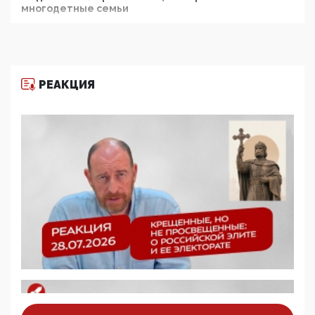
многодетные семьи
05:00, 13 Июня 2026
Разбор учебника Обществознания под редакцией
Медведева: суверенитет, традиционные ценности
и немного двоемыслия
РЕАКЦИЯ
11:53, 09 Июня 2026
Прокуратура наконец увидела экстремистскую
деятельность ИИТО ЮНЕСКО в России, но
цифроглобалисты продолжают определять
повестку в образовании
09:43, 01 Июня 2026
5G за счет здоровья граждан: Минцифры намерено
отобрать у регионов и муниципалитетов право
защищать жилые дома и социальные объекты от
ЭМИ
05:58, 26 Мая 2026
Роскомнадзор освободили от борца с
деструктивным и опасным контентом
07:39, 25 Мая 2026
Манифест против семьи и традиционных
ценностей: «Новые люди» поднимают электорат