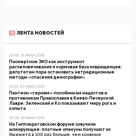
ЛЕНТА НОВОСТЕЙ
06:48, 21 Июля 2026
Посмертное ЭКО как инструмент
расчеловечивания и кормовая база извращенцев:
депутатам пора остановить нетрадиционные
методы «спасения демографии»
10:34, 07 Июля 2026
Пантеон «героям»-пособникам нацистов и
противникам Православия в Киево-Печерской
Лавре: Зеленский и Ко показывают миру рога и
копыта
06:38, 19 Июня 2026
На Гиппократовском форуме озвучили
шокирующее: платные опекуны получают из
бюджета в 100 раз больше, чем кровные