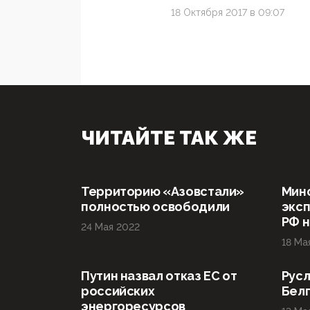
18 Октября 2017 в 09:07
ЧИТАЙТЕ ТАК ЖЕ
Территорию «Азовстали»
Мин
полностью освободили
эксп
РФ н
24 Мая 2022
18 Ма
Путин назвал отказ ЕС от
Русл
российских
Бел
энергоресурсов