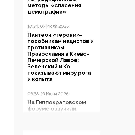
методы «спасения
демографии»
10:34, 07 Июля 2026
Пантеон «героям»-
пособникам нацистов и
противникам
Православия в Киево-
Печерской Лавре:
Зеленский и Ко
показывают миру рога
и копыта
06:38, 19 Июня 2026
На Гиппократовском
форуме озвучили
шокирующее: платные
опекуны получают из
бюджета в 100 раз
больше, чем кровные