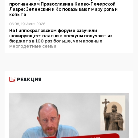
противникам Православия в Киево-Печерской
Лавре: Зеленский и Ко показывают миру рога и
копыта
06:38, 19 Июня 2026
На Гиппократовском форуме озвучили
шокирующее: платные опекуны получают из
бюджета в 100 раз больше, чем кровные
многодетные семьи
05:00, 13 Июня 2026
Разбор учебника Обществознания под редакцией
Медведева: суверенитет, традиционные ценности
и немного двоемыслия
РЕАКЦИЯ
11:53, 09 Июня 2026
Прокуратура наконец увидела экстремистскую
деятельность ИИТО ЮНЕСКО в России, но
цифроглобалисты продолжают определять
повестку в образовании
09:43, 01 Июня 2026
5G за счет здоровья граждан: Минцифры намерено
отобрать у регионов и муниципалитетов право
защищать жилые дома и социальные объекты от
ЭМИ