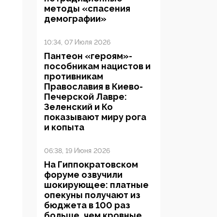
методы «спасения
демографии»
10:34, 07 Июля 2026
Пантеон «героям»-
пособникам нацистов и
противникам
Православия в Киево-
Печерской Лавре:
Зеленский и Ко
показывают миру рога
и копыта
06:38, 19 Июня 2026
На Гиппократовском
форуме озвучили
шокирующее: платные
опекуны получают из
бюджета в 100 раз
больше, чем кровные