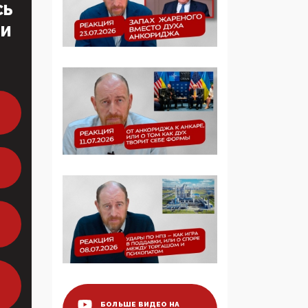
СЬ
образовании
ТИ
09:43, 01 Июня 2026
5G за счет здоровья
граждан: Минцифры
намерено отобрать у
регионов и
муниципалитетов право
защищать жилые дома
и социальные объекты
от ЭМИ
05:58, 26 Мая 2026
Роскомнадзор
освободили от борца с
деструктивным и
опасным контентом
07:39, 25 Мая 2026
БОЛЬШЕ ВИДЕО НА