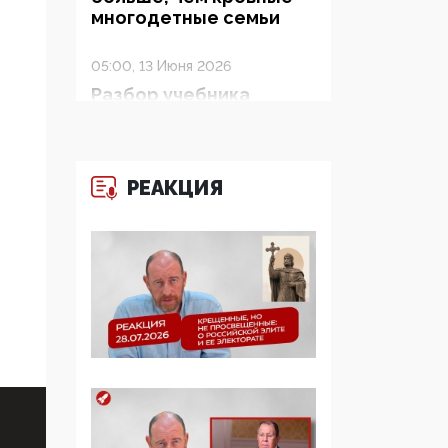
многодетные семьи
05:00, 13 Июня 2026
Разбор учебника
Обществознания под
редакцией Медведева:
суверенитет,
традиционные
РЕАКЦИЯ
ценности и немного
двоемыслия
11:53, 09 Июня 2026
Прокуратура наконец
увидела
экстремистскую
деятельность ИИТО
ЮНЕСКО в России, но
цифроглобалисты
продолжают
определять повестку в