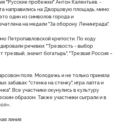
 "Русские пробежки" Антон Калентьев. -
та направились на Дворцовую площадь, мимо
это один из символов города и
ечатлена на медали "За оборону Ленинграда".
мо Петропавловской крепости. По ходу
дировали речевки: "Трезвость - выбор
ит трезвый, значит богатырь", "Трезвая Россия –
рсовом поле. Молодежь и не только приняла
х забавах: "стенка на стенку", игра лапта и
ка". Все участники окунулись в культуру
еским образом. Также участники сыграли и в
ол».
ная линия