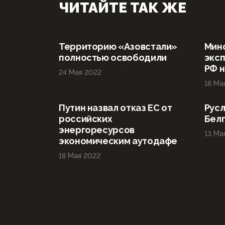
ЧИТАЙТЕ ТАК ЖЕ
Территорию «Азовстали»
Мин
полностью освободили
эксп
РФ н
24 Мая 2022
18 Ма
Путин назвал отказ ЕС от
Русл
российских
Бел
энергоресурсов
13 Ма
экономическим аутодафе
18 Мая 2022