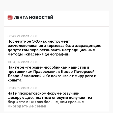
ЛЕНТА НОВОСТЕЙ
06:48, 21 Июля 2026
Посмертное ЭКО как инструмент
расчеловечивания и кормовая база извращенцев:
депутатам пора остановить нетрадиционные
методы «спасения демографии»
10:34, 07 Июля 2026
Пантеон «героям»-пособникам нацистов и
противникам Православия в Киево-Печерской
Лавре: Зеленский и Ко показывают миру рога и
копыта
06:38, 19 Июня 2026
На Гиппократовском форуме озвучили
шокирующее: платные опекуны получают из
бюджета в 100 раз больше, чем кровные
многодетные семьи