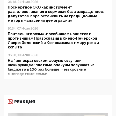
06:48, 21 Июля 2026
Посмертное ЭКО как инструмент
расчеловечивания и кормовая база извращенцев:
депутатам пора остановить нетрадиционные
методы «спасения демографии»
10:34, 07 Июля 2026
Пантеон «героям»-пособникам нацистов и
противникам Православия в Киево-Печерской
Лавре: Зеленский и Ко показывают миру рога и
копыта
06:38, 19 Июня 2026
На Гиппократовском форуме озвучили
шокирующее: платные опекуны получают из
бюджета в 100 раз больше, чем кровные
многодетные семьи
05:00, 13 Июня 2026
Разбор учебника Обществознания под редакцией
Медведева: суверенитет, традиционные ценности
и немного двоемыслия
РЕАКЦИЯ
11:53, 09 Июня 2026
Прокуратура наконец увидела экстремистскую
деятельность ИИТО ЮНЕСКО в России, но