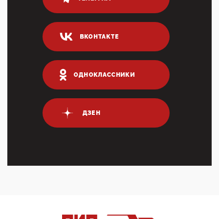
80% сирийцев в ФРГ должны вернуться на родину.
Он это ...
04:47, 10 Апреля 2026
ВКОНТАКТЕ
ИНН для переводов по СБП это первый шаг из
логических двухЗаполнение ИНН при любых
переводах по ...
03:35, 10 Апреля 2026
ОДНОКЛАССНИКИ
Суммарное вознаграждение менеджменту в 15
крупных банках по итогам 2025 года превысило 63
млрд руб. ...
03:01, 10 Апреля 2026
ДЗЕН
Террорист и убийца Буданов вальяжно сообщил,
что союзники просили Киев не наносить удары по
энергети...
01:54, 10 Апреля 2026
ПрезидентПутинвчера вечером обьявил
Пасхальное перемирие с 16 часов субботы до конца
дня Воскресен...
01:09, 10 Апреля 2026
Цифроконцлагерь работает только на
входМошенники активно пользуются аккаунтами на