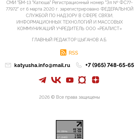
СМИ "БМ-13 "Катюша" Регистрационный номер "Эл № ФС77-
09:40, 10 Апреля 2026
77972" от 6 марта 2020 г. зарегистрировано ФЕДЕРАЛЬНОЙ
Честно говоря, ситуация с продвижением через
СЛУЖБОЙ ПО НАДЗОРУ В СФЕРЕ СВЯЗИ,
российские крупнейшие СМИ персоны Эррола
ИНФОРМАЦИОННЫХ ТЕХНОЛОГИЙ И МАССОВЫХ
Маска (отца Ил...
КОММУНИКАЦИЙ УЧРЕДИТЕЛЬ ООО «РЕАЛИСТ»
07:11, 10 Апреля 2026
ГЛАВНЫЙ РЕДАКТОР ЦЫГАНОВ А.Б.
Те, кто стоят за массовым завозом в Россию
инокультурных мигрантов, в общем-то понимают,
что делают ...
RSS
09:34, 09 Апреля 2026
+7 (965) 748-65-65
katyusha.info@mail.ru
Благодаря знакомым, стали известны подробности
истории с белгородскими "Орланами",которые
сбили свыш...
09:01, 09 Апреля 2026
Снова о главном на фронте. Противник вновь
2026 © Все права защищены
захватил "малое небо" на украинском ТВД.
Противник расшир...
08:05, 09 Апреля 2026
В Национальной системе платежных карт (НСПК)
заботливо уточниили, что ИНН при переводах по
СБП не ну...