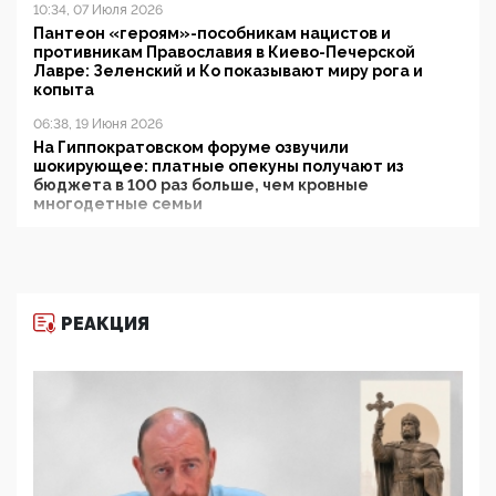
10:34, 07 Июля 2026
Пантеон «героям»-пособникам нацистов и
противникам Православия в Киево-Печерской
Лавре: Зеленский и Ко показывают миру рога и
копыта
06:38, 19 Июня 2026
На Гиппократовском форуме озвучили
шокирующее: платные опекуны получают из
бюджета в 100 раз больше, чем кровные
многодетные семьи
05:00, 13 Июня 2026
Разбор учебника Обществознания под редакцией
Медведева: суверенитет, традиционные ценности
и немного двоемыслия
РЕАКЦИЯ
11:53, 09 Июня 2026
Прокуратура наконец увидела экстремистскую
деятельность ИИТО ЮНЕСКО в России, но
цифроглобалисты продолжают определять
повестку в образовании
09:43, 01 Июня 2026
5G за счет здоровья граждан: Минцифры намерено
отобрать у регионов и муниципалитетов право