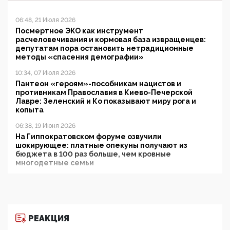
06:48, 21 Июля 2026
Посмертное ЭКО как инструмент
расчеловечивания и кормовая база извращенцев:
депутатам пора остановить нетрадиционные
методы «спасения демографии»
10:34, 07 Июля 2026
Пантеон «героям»-пособникам нацистов и
противникам Православия в Киево-Печерской
Лавре: Зеленский и Ко показывают миру рога и
копыта
06:38, 19 Июня 2026
На Гиппократовском форуме озвучили
шокирующее: платные опекуны получают из
бюджета в 100 раз больше, чем кровные
многодетные семьи
05:00, 13 Июня 2026
Разбор учебника Обществознания под редакцией
Медведева: суверенитет, традиционные ценности
и немного двоемыслия
РЕАКЦИЯ
11:53, 09 Июня 2026