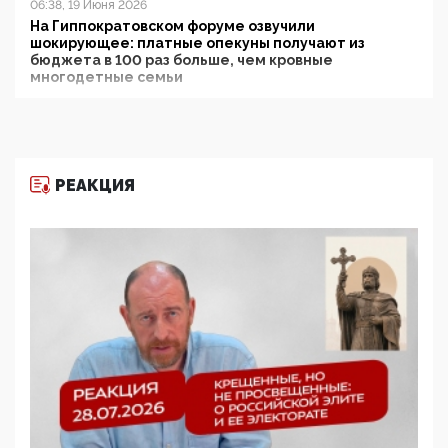
06:38, 19 Июня 2026
На Гиппократовском форуме озвучили
шокирующее: платные опекуны получают из
бюджета в 100 раз больше, чем кровные
многодетные семьи
05:00, 13 Июня 2026
Разбор учебника Обществознания под редакцией
Медведева: суверенитет, традиционные ценности
и немного двоемыслия
РЕАКЦИЯ
11:53, 09 Июня 2026
Прокуратура наконец увидела экстремистскую
деятельность ИИТО ЮНЕСКО в России, но
цифроглобалисты продолжают определять
повестку в образовании
09:43, 01 Июня 2026
5G за счет здоровья граждан: Минцифры намерено
отобрать у регионов и муниципалитетов право
защищать жилые дома и социальные объекты от
ЭМИ
05:58, 26 Мая 2026
Роскомнадзор освободили от борца с
деструктивным и опасным контентом