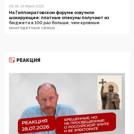
06:38, 19 Июня 2026
На Гиппократовском форуме озвучили
шокирующее: платные опекуны получают из
бюджета в 100 раз больше, чем кровные
многодетные семьи
05:00, 13 Июня 2026
Разбор учебника Обществознания под редакцией
Медведева: суверенитет, традиционные ценности
и немного двоемыслия
РЕАКЦИЯ
11:53, 09 Июня 2026
Прокуратура наконец увидела экстремистскую
деятельность ИИТО ЮНЕСКО в России, но
цифроглобалисты продолжают определять
повестку в образовании
09:43, 01 Июня 2026
5G за счет здоровья граждан: Минцифры намерено
отобрать у регионов и муниципалитетов право
защищать жилые дома и социальные объекты от
ЭМИ
05:58, 26 Мая 2026
Роскомнадзор освободили от борца с