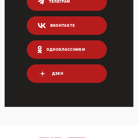
ТЕЛЕГРАМ
80% сирийцев в ФРГ должны вернуться на родину.
Он это ...
04:47, 10 Апреля 2026
ВКОНТАКТЕ
ИНН для переводов по СБП это первый шаг из
логических двухЗаполнение ИНН при любых
переводах по ...
03:35, 10 Апреля 2026
ОДНОКЛАССНИКИ
Суммарное вознаграждение менеджменту в 15
крупных банках по итогам 2025 года превысило 63
млрд руб. ...
03:01, 10 Апреля 2026
ДЗЕН
Террорист и убийца Буданов вальяжно сообщил,
что союзники просили Киев не наносить удары по
энергети...
01:54, 10 Апреля 2026
ПрезидентПутинвчера вечером обьявил
Пасхальное перемирие с 16 часов субботы до конца
дня Воскресен...
01:09, 10 Апреля 2026
Цифроконцлагерь работает только на
входМошенники активно пользуются аккаунтами на