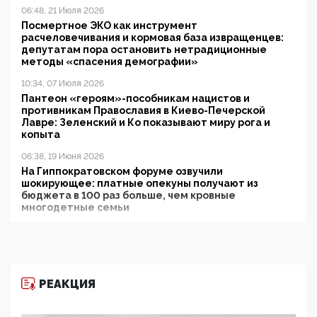
06:48, 21 Июля 2026
Посмертное ЭКО как инструмент
расчеловечивания и кормовая база извращенцев:
депутатам пора остановить нетрадиционные
методы «спасения демографии»
10:34, 07 Июля 2026
Пантеон «героям»-пособникам нацистов и
противникам Православия в Киево-Печерской
Лавре: Зеленский и Ко показывают миру рога и
копыта
06:38, 19 Июня 2026
На Гиппократовском форуме озвучили
шокирующее: платные опекуны получают из
бюджета в 100 раз больше, чем кровные
многодетные семьи
05:00, 13 Июня 2026
Разбор учебника Обществознания под редакцией
Медведева: суверенитет, традиционные ценности
и немного двоемыслия
РЕАКЦИЯ
11:53, 09 Июня 2026
Прокуратура наконец увидела экстремистскую