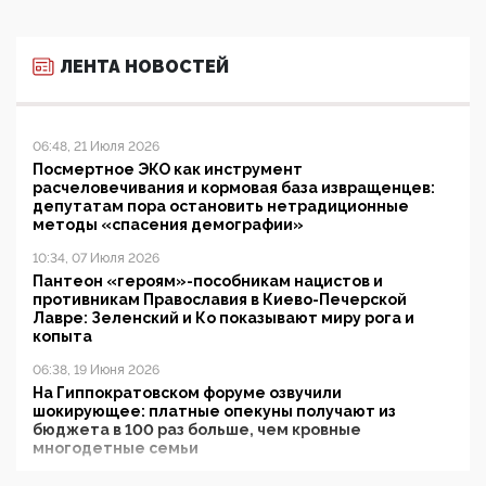
ЛЕНТА НОВОСТЕЙ
06:48, 21 Июля 2026
Посмертное ЭКО как инструмент
расчеловечивания и кормовая база извращенцев:
депутатам пора остановить нетрадиционные
методы «спасения демографии»
10:34, 07 Июля 2026
Пантеон «героям»-пособникам нацистов и
противникам Православия в Киево-Печерской
Лавре: Зеленский и Ко показывают миру рога и
копыта
06:38, 19 Июня 2026
На Гиппократовском форуме озвучили
шокирующее: платные опекуны получают из
бюджета в 100 раз больше, чем кровные
многодетные семьи
05:00, 13 Июня 2026