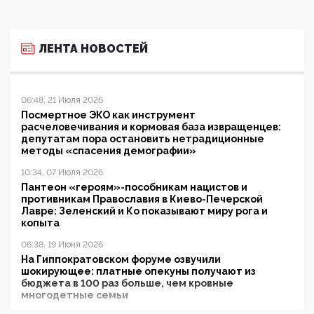
ЛЕНТА НОВОСТЕЙ
06:48, 21 Июля 2026
Посмертное ЭКО как инструмент
расчеловечивания и кормовая база извращенцев:
депутатам пора остановить нетрадиционные
методы «спасения демографии»
10:34, 07 Июля 2026
Пантеон «героям»-пособникам нацистов и
противникам Православия в Киево-Печерской
Лавре: Зеленский и Ко показывают миру рога и
копыта
06:38, 19 Июня 2026
На Гиппократовском форуме озвучили
шокирующее: платные опекуны получают из
бюджета в 100 раз больше, чем кровные
многодетные семьи