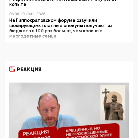
копыта
06:38, 19 Июня 2026
На Гиппократовском форуме озвучили
шокирующее: платные опекуны получают из
бюджета в 100 раз больше, чем кровные
многодетные семьи
05:00, 13 Июня 2026
Разбор учебника Обществознания под редакцией
Медведева: суверенитет, традиционные ценности
и немного двоемыслия
РЕАКЦИЯ
11:53, 09 Июня 2026
Прокуратура наконец увидела экстремистскую
деятельность ИИТО ЮНЕСКО в России, но
цифроглобалисты продолжают определять
повестку в образовании
09:43, 01 Июня 2026
5G за счет здоровья граждан: Минцифры намерено
отобрать у регионов и муниципалитетов право
защищать жилые дома и социальные объекты от
ЭМИ
05:58, 26 Мая 2026