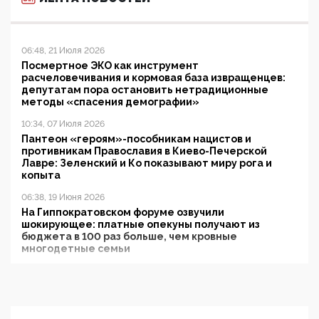
06:48, 21 Июля 2026
Посмертное ЭКО как инструмент
расчеловечивания и кормовая база извращенцев:
депутатам пора остановить нетрадиционные
методы «спасения демографии»
10:34, 07 Июля 2026
Пантеон «героям»-пособникам нацистов и
противникам Православия в Киево-Печерской
Лавре: Зеленский и Ко показывают миру рога и
копыта
06:38, 19 Июня 2026
На Гиппократовском форуме озвучили
шокирующее: платные опекуны получают из
бюджета в 100 раз больше, чем кровные
многодетные семьи
05:00, 13 Июня 2026
Разбор учебника Обществознания под редакцией
Медведева: суверенитет, традиционные ценности
и немного двоемыслия