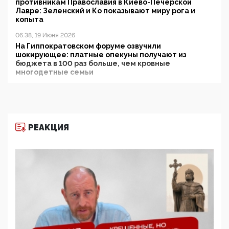
противникам Православия в Киево-Печерской
Лавре: Зеленский и Ко показывают миру рога и
копыта
06:38, 19 Июня 2026
На Гиппократовском форуме озвучили
шокирующее: платные опекуны получают из
бюджета в 100 раз больше, чем кровные
многодетные семьи
05:00, 13 Июня 2026
Разбор учебника Обществознания под редакцией
Медведева: суверенитет, традиционные ценности
и немного двоемыслия
РЕАКЦИЯ
11:53, 09 Июня 2026
Прокуратура наконец увидела экстремистскую
деятельность ИИТО ЮНЕСКО в России, но
цифроглобалисты продолжают определять
повестку в образовании
09:43, 01 Июня 2026
5G за счет здоровья граждан: Минцифры намерено
отобрать у регионов и муниципалитетов право
защищать жилые дома и социальные объекты от
ЭМИ