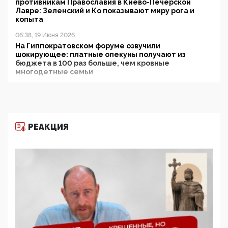
противникам Православия в Киево-Печерской
Лавре: Зеленский и Ко показывают миру рога и
копыта
06:38, 19 Июня 2026
На Гиппократовском форуме озвучили
шокирующее: платные опекуны получают из
бюджета в 100 раз больше, чем кровные
многодетные семьи
05:00, 13 Июня 2026
Разбор учебника Обществознания под редакцией
Медведева: суверенитет, традиционные ценности
и немного двоемыслия
РЕАКЦИЯ
11:53, 09 Июня 2026
Прокуратура наконец увидела экстремистскую
деятельность ИИТО ЮНЕСКО в России, но
цифроглобалисты продолжают определять
повестку в образовании
09:43, 01 Июня 2026
5G за счет здоровья граждан: Минцифры намерено
отобрать у регионов и муниципалитетов право
защищать жилые дома и социальные объекты от
ЭМИ