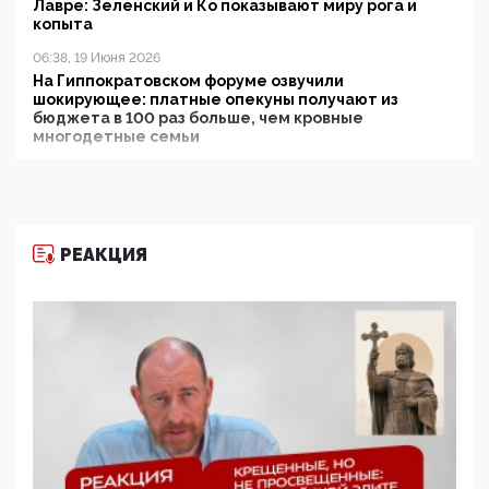
Лавре: Зеленский и Ко показывают миру рога и
копыта
06:38, 19 Июня 2026
На Гиппократовском форуме озвучили
шокирующее: платные опекуны получают из
бюджета в 100 раз больше, чем кровные
многодетные семьи
05:00, 13 Июня 2026
Разбор учебника Обществознания под редакцией
Медведева: суверенитет, традиционные ценности
и немного двоемыслия
РЕАКЦИЯ
11:53, 09 Июня 2026
Прокуратура наконец увидела экстремистскую
деятельность ИИТО ЮНЕСКО в России, но
цифроглобалисты продолжают определять
повестку в образовании
09:43, 01 Июня 2026
5G за счет здоровья граждан: Минцифры намерено
отобрать у регионов и муниципалитетов право
защищать жилые дома и социальные объекты от
ЭМИ