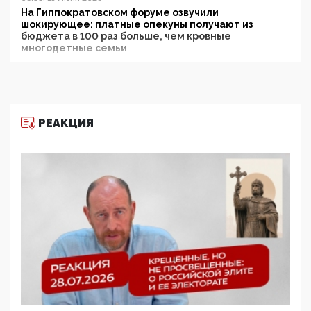
На Гиппократовском форуме озвучили
шокирующее: платные опекуны получают из
бюджета в 100 раз больше, чем кровные
многодетные семьи
05:00, 13 Июня 2026
Разбор учебника Обществознания под редакцией
Медведева: суверенитет, традиционные ценности
и немного двоемыслия
РЕАКЦИЯ
11:53, 09 Июня 2026
Прокуратура наконец увидела экстремистскую
деятельность ИИТО ЮНЕСКО в России, но
цифроглобалисты продолжают определять
повестку в образовании
09:43, 01 Июня 2026
5G за счет здоровья граждан: Минцифры намерено
отобрать у регионов и муниципалитетов право
защищать жилые дома и социальные объекты от
ЭМИ
05:58, 26 Мая 2026
Роскомнадзор освободили от борца с
деструктивным и опасным контентом