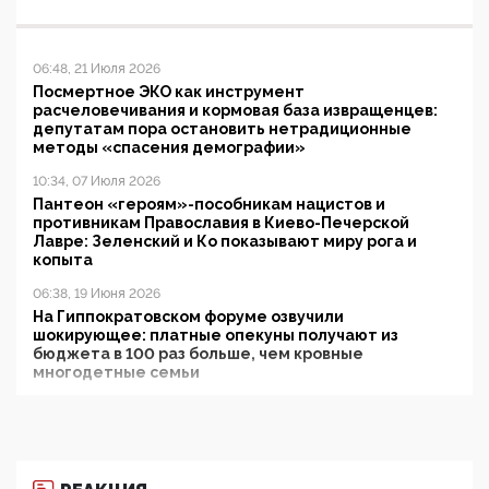
06:48, 21 Июля 2026
Посмертное ЭКО как инструмент
расчеловечивания и кормовая база извращенцев:
депутатам пора остановить нетрадиционные
методы «спасения демографии»
10:34, 07 Июля 2026
Пантеон «героям»-пособникам нацистов и
противникам Православия в Киево-Печерской
Лавре: Зеленский и Ко показывают миру рога и
копыта
06:38, 19 Июня 2026
На Гиппократовском форуме озвучили
шокирующее: платные опекуны получают из
бюджета в 100 раз больше, чем кровные
многодетные семьи
05:00, 13 Июня 2026
Разбор учебника Обществознания под редакцией
Медведева: суверенитет, традиционные ценности
и немного двоемыслия