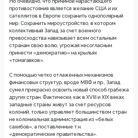
Но очевидно, что причиной нарастающего
противостояния является желание США и их
сателлитов в Европе сохранить однополярный
мир. Сохранить мироустройство, в котором
коллективный Запад за счет военного
превосходства навязывает всем остальным
странам свою волю, угрожая несогласным
принести «демократию» на крыльях
«томагавков».
С помощью четко отлаженных механизмов
финансовых структур, вроде МВФ и пр., Запад
сумел прекрасно освоить новый способ грабежа
других стран. Фактически, как в ХVIII и ХIХ веках,
западные страны живут за счет ресурсов
колоний, только управляет большинством стран
не колониальная администрация из «белых
сахибов», а поставленные т.н.
«демократические правительства».