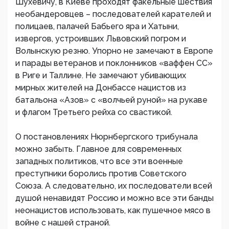
Шухевичу, в Киеве проходят факельные шествия
необандеровцев – последователей карателей и
полицаев, палачей Бабьего яра и Хатыни,
извергов, устроивших Львовский погром и
Волынскую резню. Упорно не замечают в Европе
и парады ветеранов и поклонников «ваффен СС»
в Риге и Таллине. Не замечают убивающих
мирных жителей на Донбассе нацистов из
батальона «Азов» с «волчьей руной» на рукаве
и флагом Третьего рейха со свастикой.
О постановлениях Нюрнбергского трибунала
можно забыть. Главное для современных
западных политиков, что все эти военные
преступники боролись против Советского
Союза. А следовательно, их последователи всей
душой ненавидят Россию и можно все эти банды
неонацистов использовать, как пушечное мясо в
войне с нашей страной.