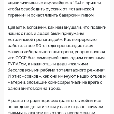
«цивилизованные европейцы» в 1941 г. пришли,
чтобы освободить русских от «сталинской
тирании» и осчастливить баварским пивом.
Давайте, вспомним, как нам внушали, что подвиги
наших отцов и дедов были придуманы
«сталинской пропагандой». Как непрерывно
работала все 90-е годы пропагандистская
машина либерального агитпропа, упорно внушая,
что СССР был «империей зла», одним сплошным
ГУЛАГом, а наши отцы и деды «жалкими
бессловесными рабами тоталитарного режима».
И этих «совков», как они именуют наших отцов и
матерей, зловещие комиссары гнали на врага с
одной винтовкой на троих.
А разве не ради пересмотра итогов войны все
последние десятилетия у нас в стране снимали
фильмы, в каждом из которых непременным