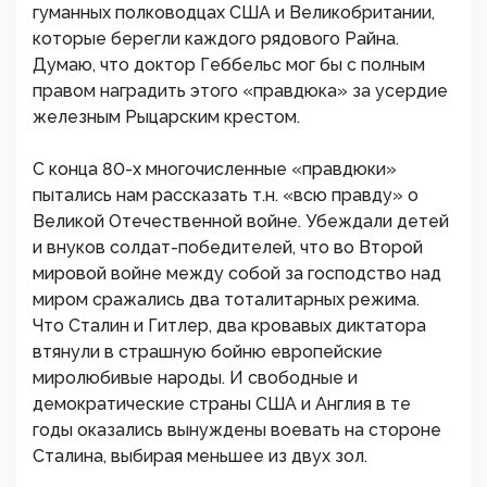
гуманных полководцах США и Великобритании,
которые берегли каждого рядового Райна.
Думаю, что доктор Геббельс мог бы с полным
правом наградить этого «правдюка» за усердие
железным Рыцарским крестом.
С конца 80-х многочисленные «правдюки»
пытались нам рассказать т.н. «всю правду» о
Великой Отечественной войне. Убеждали детей
и внуков солдат-победителей, что во Второй
мировой войне между собой за господство над
миром сражались два тоталитарных режима.
Что Сталин и Гитлер, два кровавых диктатора
втянули в страшную бойню европейские
миролюбивые народы. И свободные и
демократические страны США и Англия в те
годы оказались вынуждены воевать на стороне
Сталина, выбирая меньшее из двух зол.