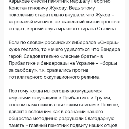
Харькове снесли памятник маршалу Георгию
Константиновичу Жукову. Ведь этому
поколению старательно внушали, что Жуков –
«кровавый мясник», не жалевший жизни простых
солдат, верный слуга мрачного тирана Сталина.
Если по словам российских либералов «Смерш»
хуже гестапо, то нечего удивляться, что Бандера
герой. Следовательно «лесные братья» в
Прибалтике и бандеровцы на Украине – «борцы
за свободу», т.к. сражались против
тоталитарного оккупационного режима.
Поэтому, когда мы сегодня возмущаемся
«музеями оккупации» в Прибалтике и Грузии,
сносом памятников советским воинам в Польше,
давайте вспомним, как в сознании нашего
общества методично разрушали благодарную
память – главный памятник подвигу наших отцов