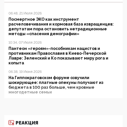
06:48, 21 Июля 2026
Посмертное ЭКО как инструмент
расчеловечивания и кормовая база извращенцев:
депутатам пора остановить нетрадиционные
методы «спасения демографии»
10:34, 07 Июля 2026
Пантеон «героям»-пособникам нацистов и
противникам Православия в Киево-Печерской
Лавре: Зеленский и Ко показывают миру рога и
копыта
06:38, 19 Июня 2026
На Гиппократовском форуме озвучили
шокирующее: платные опекуны получают из
бюджета в 100 раз больше, чем кровные
многодетные семьи
05:00, 13 Июня 2026
Разбор учебника Обществознания под редакцией
Медведева: суверенитет, традиционные ценности
и немного двоемыслия
РЕАКЦИЯ
11:53, 09 Июня 2026