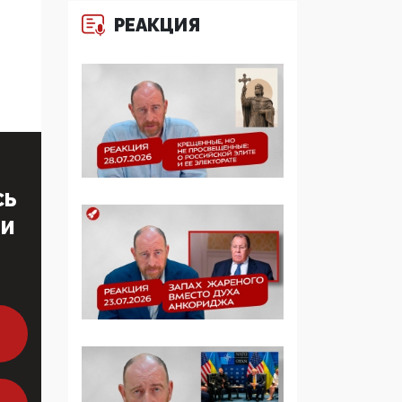
многодетные семьи
РЕАКЦИЯ
05:00, 13 Июня 2026
Разбор учебника
Обществознания под
редакцией Медведева:
суверенитет,
традиционные
ценности и немного
СЬ
двоемыслия
ТИ
11:53, 09 Июня 2026
Прокуратура наконец
увидела
экстремистскую
деятельность ИИТО
ЮНЕСКО в России, но
цифроглобалисты
продолжают
определять повестку в