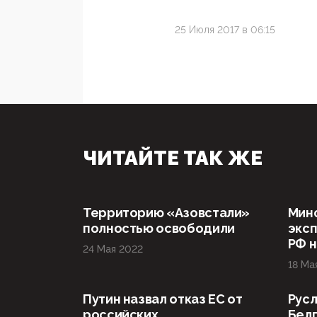
25 Июля 2017 в 06:15
ЧИТАЙТЕ ТАК ЖЕ
Территорию «Азовстали»
Мин
полностью освободили
эксп
РФ н
24 Мая 2022
18 Ма
Путин назвал отказ ЕС от
Русл
российских
Бел