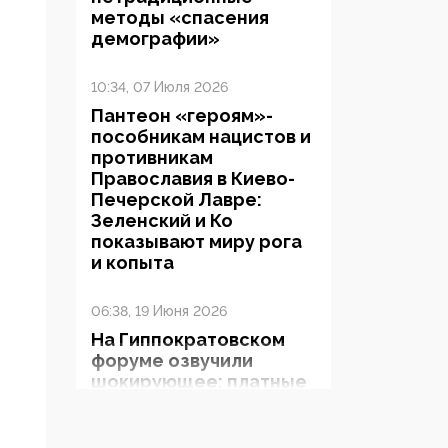
методы «спасения
демографии»
10:34, 07 Июля 2026
Пантеон «героям»-
пособникам нацистов и
противникам
Православия в Киево-
Печерской Лавре:
Зеленский и Ко
показывают миру рога
и копыта
06:38, 19 Июня 2026
На Гиппократовском
форуме озвучили
шокирующее: платные
опекуны получают из
бюджета в 100 раз
больше, чем кровные