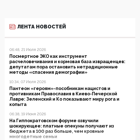
ЛЕНТА НОВОСТЕЙ
06:48, 21 Июля 2026
Посмертное ЭКО как инструмент
расчеловечивания и кормовая база извращенцев:
депутатам пора остановить нетрадиционные
методы «спасения демографии»
10:34, 07 Июля 2026
Пантеон «героям»-пособникам нацистов и
противникам Православия в Киево-Печерской
Лавре: Зеленский и Ко показывают миру рога и
копыта
06:38, 19 Июня 2026
На Гиппократовском форуме озвучили
шокирующее: платные опекуны получают из
бюджета в 100 раз больше, чем кровные
многодетные семьи