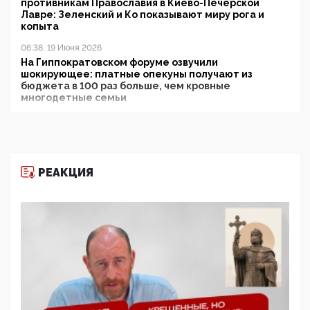
противникам Православия в Киево-Печерской
Лавре: Зеленский и Ко показывают миру рога и
копыта
06:38, 19 Июня 2026
На Гиппократовском форуме озвучили
шокирующее: платные опекуны получают из
бюджета в 100 раз больше, чем кровные
многодетные семьи
05:00, 13 Июня 2026
Разбор учебника Обществознания под редакцией
Медведева: суверенитет, традиционные ценности
и немного двоемыслия
РЕАКЦИЯ
11:53, 09 Июня 2026
Прокуратура наконец увидела экстремистскую
деятельность ИИТО ЮНЕСКО в России, но
цифроглобалисты продолжают определять
повестку в образовании
09:43, 01 Июня 2026
5G за счет здоровья граждан: Минцифры намерено
отобрать у регионов и муниципалитетов право
защищать жилые дома и социальные объекты от
ЭМИ