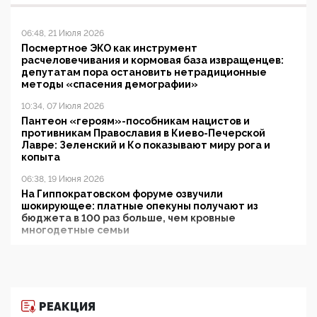
06:48, 21 Июля 2026
Посмертное ЭКО как инструмент
расчеловечивания и кормовая база извращенцев:
депутатам пора остановить нетрадиционные
методы «спасения демографии»
10:34, 07 Июля 2026
Пантеон «героям»-пособникам нацистов и
противникам Православия в Киево-Печерской
Лавре: Зеленский и Ко показывают миру рога и
копыта
06:38, 19 Июня 2026
На Гиппократовском форуме озвучили
шокирующее: платные опекуны получают из
бюджета в 100 раз больше, чем кровные
многодетные семьи
05:00, 13 Июня 2026
Разбор учебника Обществознания под редакцией
Медведева: суверенитет, традиционные ценности
и немного двоемыслия
РЕАКЦИЯ
11:53, 09 Июня 2026