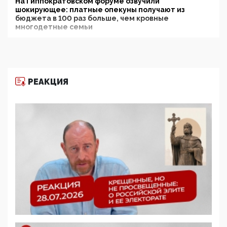
На Гиппократовском форуме озвучили
шокирующее: платные опекуны получают из
бюджета в 100 раз больше, чем кровные
многодетные семьи
05:00, 13 Июня 2026
Разбор учебника Обществознания под редакцией
Медведева: суверенитет, традиционные ценности
и немного двоемыслия
РЕАКЦИЯ
11:53, 09 Июня 2026
Прокуратура наконец увидела экстремистскую
деятельность ИИТО ЮНЕСКО в России, но
цифроглобалисты продолжают определять
повестку в образовании
09:43, 01 Июня 2026
5G за счет здоровья граждан: Минцифры намерено
отобрать у регионов и муниципалитетов право
защищать жилые дома и социальные объекты от
ЭМИ
05:58, 26 Мая 2026
Роскомнадзор освободили от борца с
деструктивным и опасным контентом
07:39, 25 Мая 2026