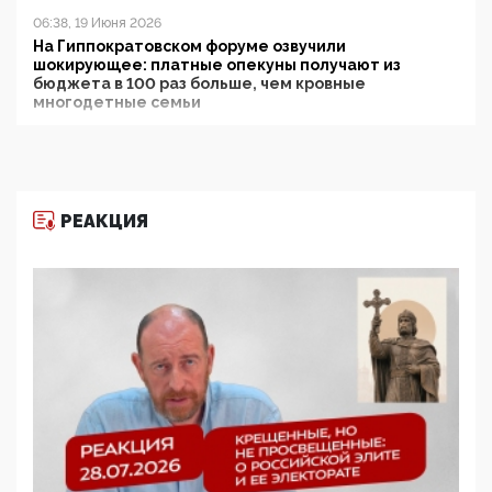
06:38, 19 Июня 2026
На Гиппократовском форуме озвучили
шокирующее: платные опекуны получают из
бюджета в 100 раз больше, чем кровные
многодетные семьи
05:00, 13 Июня 2026
Разбор учебника Обществознания под редакцией
Медведева: суверенитет, традиционные ценности
и немного двоемыслия
РЕАКЦИЯ
11:53, 09 Июня 2026
Прокуратура наконец увидела экстремистскую
деятельность ИИТО ЮНЕСКО в России, но
цифроглобалисты продолжают определять
повестку в образовании
09:43, 01 Июня 2026
5G за счет здоровья граждан: Минцифры намерено
отобрать у регионов и муниципалитетов право
защищать жилые дома и социальные объекты от
ЭМИ
05:58, 26 Мая 2026
Роскомнадзор освободили от борца с