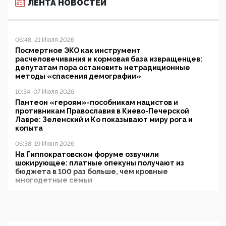
ЛЕНТА НОВОСТЕЙ
06:48, 21 Июля 2026
Посмертное ЭКО как инструмент
расчеловечивания и кормовая база извращенцев:
депутатам пора остановить нетрадиционные
методы «спасения демографии»
10:34, 07 Июля 2026
Пантеон «героям»-пособникам нацистов и
противникам Православия в Киево-Печерской
Лавре: Зеленский и Ко показывают миру рога и
копыта
06:38, 19 Июня 2026
На Гиппократовском форуме озвучили
шокирующее: платные опекуны получают из
бюджета в 100 раз больше, чем кровные
многодетные семьи
05:00, 13 Июня 2026
Разбор учебника Обществознания под редакцией
Медведева: суверенитет, традиционные ценности
и немного двоемыслия