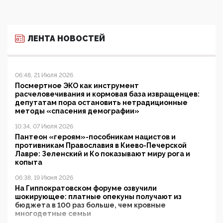
ЛЕНТА НОВОСТЕЙ
06:48, 21 Июля 2026
Посмертное ЭКО как инструмент
расчеловечивания и кормовая база извращенцев:
депутатам пора остановить нетрадиционные
методы «спасения демографии»
10:34, 07 Июля 2026
Пантеон «героям»-пособникам нацистов и
противникам Православия в Киево-Печерской
Лавре: Зеленский и Ко показывают миру рога и
копыта
06:38, 19 Июня 2026
На Гиппократовском форуме озвучили
шокирующее: платные опекуны получают из
бюджета в 100 раз больше, чем кровные
многодетные семьи