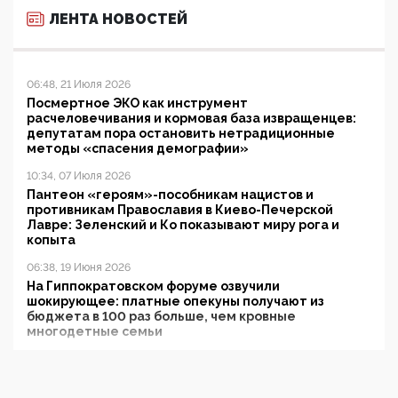
ЛЕНТА НОВОСТЕЙ
06:48, 21 Июля 2026
Посмертное ЭКО как инструмент
расчеловечивания и кормовая база извращенцев:
депутатам пора остановить нетрадиционные
методы «спасения демографии»
10:34, 07 Июля 2026
Пантеон «героям»-пособникам нацистов и
противникам Православия в Киево-Печерской
Лавре: Зеленский и Ко показывают миру рога и
копыта
06:38, 19 Июня 2026
На Гиппократовском форуме озвучили
шокирующее: платные опекуны получают из
бюджета в 100 раз больше, чем кровные
многодетные семьи
05:00, 13 Июня 2026
Разбор учебника Обществознания под редакцией
Медведева: суверенитет, традиционные ценности