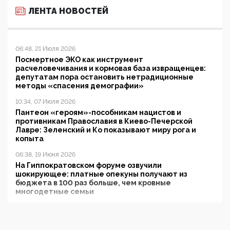
ЛЕНТА НОВОСТЕЙ
06:48, 21 Июля 2026
Посмертное ЭКО как инструмент
расчеловечивания и кормовая база извращенцев:
депутатам пора остановить нетрадиционные
методы «спасения демографии»
10:34, 07 Июля 2026
Пантеон «героям»-пособникам нацистов и
противникам Православия в Киево-Печерской
Лавре: Зеленский и Ко показывают миру рога и
копыта
06:38, 19 Июня 2026
На Гиппократовском форуме озвучили
шокирующее: платные опекуны получают из
бюджета в 100 раз больше, чем кровные
многодетные семьи
05:00, 13 Июня 2026
Разбор учебника Обществознания под редакцией
Медведева: суверенитет, традиционные ценности