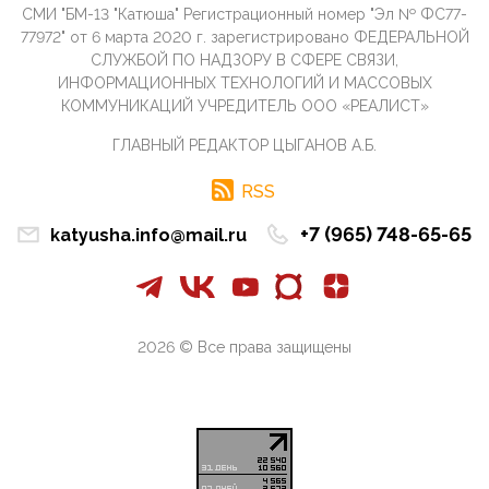
СМИ "БМ-13 "Катюша" Регистрационный номер "Эл № ФС77-
09:40, 10 Апреля 2026
77972" от 6 марта 2020 г. зарегистрировано ФЕДЕРАЛЬНОЙ
Честно говоря, ситуация с продвижением через
СЛУЖБОЙ ПО НАДЗОРУ В СФЕРЕ СВЯЗИ,
российские крупнейшие СМИ персоны Эррола
ИНФОРМАЦИОННЫХ ТЕХНОЛОГИЙ И МАССОВЫХ
Маска (отца Ил...
КОММУНИКАЦИЙ УЧРЕДИТЕЛЬ ООО «РЕАЛИСТ»
07:11, 10 Апреля 2026
ГЛАВНЫЙ РЕДАКТОР ЦЫГАНОВ А.Б.
Те, кто стоят за массовым завозом в Россию
инокультурных мигрантов, в общем-то понимают,
что делают ...
RSS
09:34, 09 Апреля 2026
+7 (965) 748-65-65
katyusha.info@mail.ru
Благодаря знакомым, стали известны подробности
истории с белгородскими "Орланами",которые
сбили свыш...
09:01, 09 Апреля 2026
Снова о главном на фронте. Противник вновь
2026 © Все права защищены
захватил "малое небо" на украинском ТВД.
Противник расшир...
08:05, 09 Апреля 2026
В Национальной системе платежных карт (НСПК)
заботливо уточниили, что ИНН при переводах по
СБП не ну...