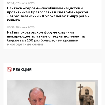
10:34, 07 Июля 2026
Пантеон «героям»-пособникам нацистов и
противникам Православия в Киево-Печерской
Лавре: Зеленский и Ко показывают миру рога и
копыта
06:38, 19 Июня 2026
На Гиппократовском форуме озвучили
шокирующее: платные опекуны получают из
бюджета в 100 раз больше, чем кровные
многодетные семьи
05:00, 13 Июня 2026
Разбор учебника Обществознания под редакцией
Медведева: суверенитет, традиционные ценности
и немного двоемыслия
РЕАКЦИЯ
11:53, 09 Июня 2026
Прокуратура наконец увидела экстремистскую
деятельность ИИТО ЮНЕСКО в России, но
цифроглобалисты продолжают определять
повестку в образовании
09:43, 01 Июня 2026
5G за счет здоровья граждан: Минцифры намерено
отобрать у регионов и муниципалитетов право