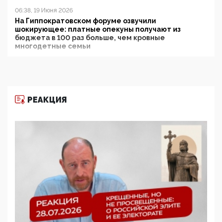
06:38, 19 Июня 2026
На Гиппократовском форуме озвучили
шокирующее: платные опекуны получают из
бюджета в 100 раз больше, чем кровные
многодетные семьи
05:00, 13 Июня 2026
Разбор учебника Обществознания под редакцией
Медведева: суверенитет, традиционные ценности
и немного двоемыслия
РЕАКЦИЯ
11:53, 09 Июня 2026
Прокуратура наконец увидела экстремистскую
деятельность ИИТО ЮНЕСКО в России, но
цифроглобалисты продолжают определять
повестку в образовании
09:43, 01 Июня 2026
5G за счет здоровья граждан: Минцифры намерено
отобрать у регионов и муниципалитетов право
защищать жилые дома и социальные объекты от
ЭМИ
05:58, 26 Мая 2026
Роскомнадзор освободили от борца с