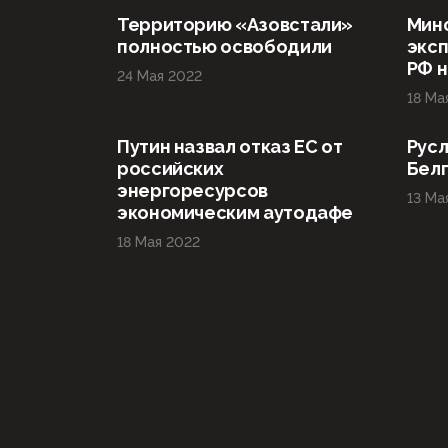
Территорию «Азовстали»
Мин
полностью освободили
эксп
РФ н
24 Мая 2022
18 Ма
Путин назвал отказ ЕС от
Русл
российских
Бел
энергоресурсов
13 Ма
экономическим аутодафе
18 Мая 2022