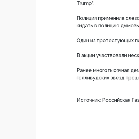
Trump".
Полиция применила слезо
кидать в полицию дымов
Один из протестующих по
В акции участвовали нес
Ранее многотысячная дем
голливудских звезд прош
Источник: Российская Га