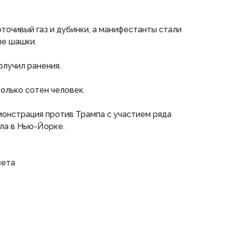
точивый газ и дубинки, а манифестанты стали
ые шашки.
лучил ранения.
колько сотен человек.
онстрация против Трампа с участием ряда
ла в Нью-Йорке.
зета