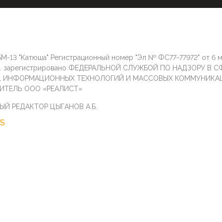
М-13 "Катюша" Регистрационный номер "Эл № ФС77-77972" от 6 
г. зарегистрировано ФЕДЕРАЛЬНОЙ СЛУЖБОЙ ПО НАДЗОРУ В С
И, ИНФОРМАЦИОННЫХ ТЕХНОЛОГИЙ И МАССОВЫХ КОММУНИКА
ИТЕЛЬ ООО «РЕАЛИСТ»
ЫЙ РЕДАКТОР ЦЫГАНОВ А.Б.
S