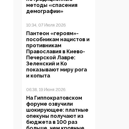
методы «спасения
демографии»
10:34, 07 Июля 2026
Пантеон «героям»-
пособникам нацистов и
противникам
Православия в Киево-
Печерской Лавре:
Зеленский и Ко
показывают миру рога
и копыта
06:38, 19 Июня 2026
На Гиппократовском
форуме озвучили
шокирующее: платные
опекуны получают из
бюджета в 100 раз
больше, чем кровные