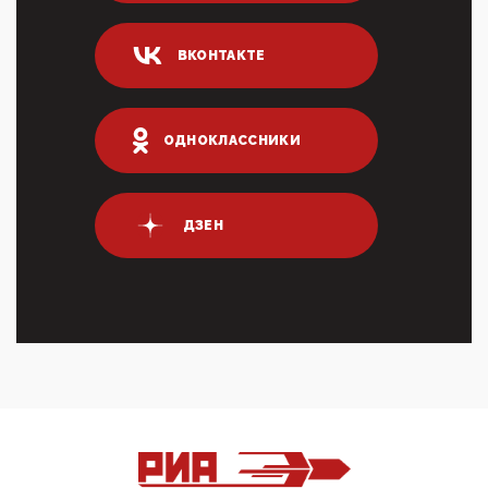
Он это ...
04:47, 10 Апреля 2026
ВКОНТАКТЕ
ИНН для переводов по СБП это первый шаг из
логических двухЗаполнение ИНН при любых
переводах по ...
03:35, 10 Апреля 2026
ОДНОКЛАССНИКИ
Суммарное вознаграждение менеджменту в 15
крупных банках по итогам 2025 года превысило 63
млрд руб. ...
03:01, 10 Апреля 2026
ДЗЕН
Террорист и убийца Буданов вальяжно сообщил,
что союзники просили Киев не наносить удары по
энергети...
01:54, 10 Апреля 2026
ПрезидентПутинвчера вечером обьявил
Пасхальное перемирие с 16 часов субботы до конца
дня Воскресен...
01:09, 10 Апреля 2026
Цифроконцлагерь работает только на
входМошенники активно пользуются аккаунтами на
Госуслугах уме...