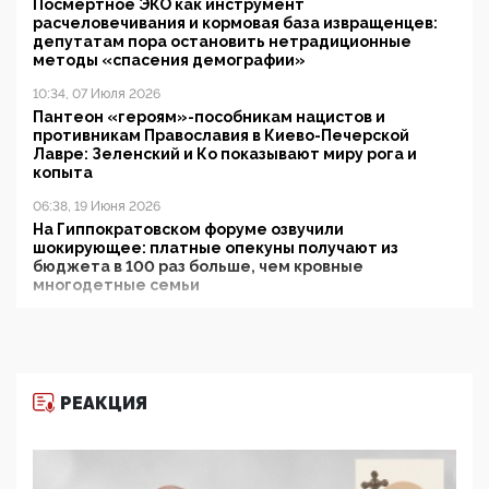
Посмертное ЭКО как инструмент
расчеловечивания и кормовая база извращенцев:
депутатам пора остановить нетрадиционные
методы «спасения демографии»
10:34, 07 Июля 2026
Пантеон «героям»-пособникам нацистов и
противникам Православия в Киево-Печерской
Лавре: Зеленский и Ко показывают миру рога и
копыта
06:38, 19 Июня 2026
На Гиппократовском форуме озвучили
шокирующее: платные опекуны получают из
бюджета в 100 раз больше, чем кровные
многодетные семьи
05:00, 13 Июня 2026
Разбор учебника Обществознания под редакцией
Медведева: суверенитет, традиционные ценности
и немного двоемыслия
РЕАКЦИЯ
11:53, 09 Июня 2026
Прокуратура наконец увидела экстремистскую
деятельность ИИТО ЮНЕСКО в России, но
цифроглобалисты продолжают определять